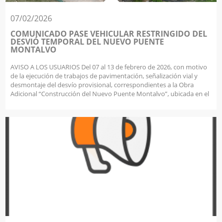
07/02/2026
COMUNICADO PASE VEHICULAR RESTRINGIDO DEL
DESVIÓ TEMPORAL DEL NUEVO PUENTE
MONTALVO
AVISO A LOS USUARIOS Del 07 al 13 de febrero de 2026, con motivo
de la ejecución de trabajos de pavimentación, señalización vial y
desmontaje del desvío provisional, correspondientes a la Obra
Adicional “Construcción del Nuevo Puente Montalvo”, ubicada en el
Km 1146+437 de la carretera Panamericana Sur – Ruta PE-1S, se
implementará una restricción temporal del tránsito vehicular, con
circulación alternada por un solo carril, durante la jornada de
trabajo. Las medidas adoptadas tienen por finalidad garantizar la
seguridad de los usuarios y del personal en obra, así como asegurar
la adecuada ejecución de los trabajos programados. Agradecemos
su comprensión y solicitamos respetar la señalización y las
indicaciones del personal en campo.. COVINCA S.A. Impulsando la
integración en el sur del Perú