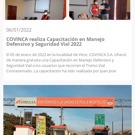
06/01/2022
COVINCA realiza Capacitación en Manejo
Defensivo y Seguridad Vial 2022
El 05 de enero de 2022 en la localidad de Vitor, COVINCA S.A. ofreció
de manera gratuita una Capacitación en Manejo Defensivo y
Seguridad Vial a los usuarios que recorren el Tramo Vial
Concesionado. La capacitación ha sido realizada por Juan Jose
Alvarez Torres, HAZMAT Nivel V, Experto en Seguridad, Gestión de
Riesgos, Salud Ocupacional y Medio Ambiente de la empresa
SERGEAM E.I.R.L., y ha contado con la entrega de certificados a los
asistentes. El manejo defensivo consiste en una serie de buenos
hábitos mediante los cuales se llega a evitar colisiones, atropellos,
caídas y en general, todo accidente de tránsito. Manejar a la
defensiva, por lo tanto, consiste en conducir, previendo las
situaciones de peligro. Finalizado el curso, los asistentes cuentan
con herramientas para aplicar los fundamentos del manejo
defensivo, e identificar los riesgos en la conducción. ¡La educación
vial es la herramienta de prevención que permitirá reducir la elevada