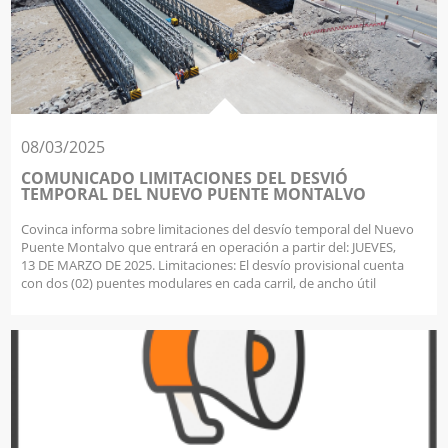
08/03/2025
COMUNICADO LIMITACIONES DEL DESVIÓ
TEMPORAL DEL NUEVO PUENTE MONTALVO
Covinca informa sobre limitaciones del desvío temporal del Nuevo
Puente Montalvo que entrará en operación a partir del: JUEVES,
13 DE MARZO DE 2025. Limitaciones: El desvío provisional cuenta
con dos (02) puentes modulares en cada carril, de ancho útil
máximo de 4.20 m, capacidad máxima de 40 TN y longitud de
60.96m cada uno. Covinca no asume responsabilidad por el uso
inadecuado o la omisión de la presente información por parte de los
usuarios. COVINCA S.A. Impulsando la integración en el sur del Perú