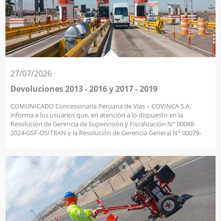
27/07/2026
Devoluciones 2013 - 2016 y 2017 - 2019
COMUNICADO Concesionaria Peruana de Vías – COVINCA S.A.
informa a los usuarios que, en atención a lo dispuesto en la
Resolución de Gerencia de Supervisión y Fiscalización N° 00088-
2024-GSF-OSITRAN y la Resolución de Gerencia General N° 00079-
2024-GG-OSITRAN, se está procediendo a realizar una devolución
por posible cobro en exceso a determinados vehículos de categoría
M1, M2 y N1 que transitaron durante los años: 2013-2016 y 2017-
2019 por las siguientes Unidades de Peaje de la ruta PE-1S
(Panamericana Sur): (a) UP Camaná ubicada en km 853+744; (b) UP
El Fiscal ubicada en km 1062+192; (c) UP Montalvo ubicada en km
1146+194; y (d) UP Tomasiri ubicada en km 1260+458. Para consultar
si usted es beneficiario del derecho de devolución antes indicado,
deberá ingresar al enlace Devoluciones o enviar un correo a