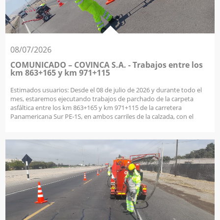
devoluciones@covinca.co
08/07/2026
COMUNICADO – COVINCA S.A. - Trabajos entre los
km 863+165 y km 971+115
Estimados usuarios: Desde el 08 de julio de 2026 y durante todo el
mes, estaremos ejecutando trabajos de parchado de la carpeta
asfáltica entre los km 863+165 y km 971+115 de la carretera
Panamericana Sur PE-1S, en ambos carriles de la calzada, con el
propósito de conservar la vía en óptimas condiciones y brindarles
un viaje más seguro y confortable; durante la ejecución de estas
labores podrían presentarse controles temporales de tránsito, por
lo que agradecemos su comprensión y colaboración. En COVINCA
seguimos trabajando para ofrecer carreteras seguras, priorizando
siempre tu comodidad y satisfacción