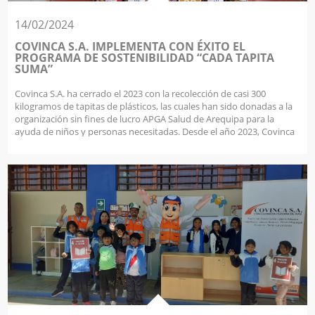
14/02/2024
COVINCA S.A. IMPLEMENTA CON ÉXITO EL
PROGRAMA DE SOSTENIBILIDAD “CADA TAPITA
SUMA”
Covinca S.A. ha cerrado el 2023 con la recolección de casi 300
kilogramos de tapitas de plásticos, las cuales han sido donadas a la
organización sin fines de lucro APGA Salud de Arequipa para la
ayuda de niños y personas necesitadas. Desde el año 2023, Covinca
S.A. viene reportando activamente las estrategias de desarrollo
sostenible en el marco del Observatorio de Sostenibilidad Social
(ObsSocial) del Ministerio de Transportes y Comunicaciones. Así,
como parte de las iniciativas de sostenibilidad de la ONU, se ha
desarrollado y puesto en práctica el programa “Cada Tapita Suma”,
el cual forma parte de estas acciones que Covinca S.A. busca
impulsar, y consiste en la recolección de tapitas de plástico en toda
la organización, mediante la participación voluntaria de todo el
personal en la Concesión y las oficinas administrativas, y
promoviendo así una cultura de reciclaje. Es en ese sentido, se
informa que en el año 2023 Covinca S.A. donó aproximadamente
300 Kg. de tapitas y 30 Kg. de cartón a la asociación APGA SALUD,
Organización sin fines de lucro que se encuentra en Arequipa, la cual
busca contribuir al bienestar de los niños y proteger el medio