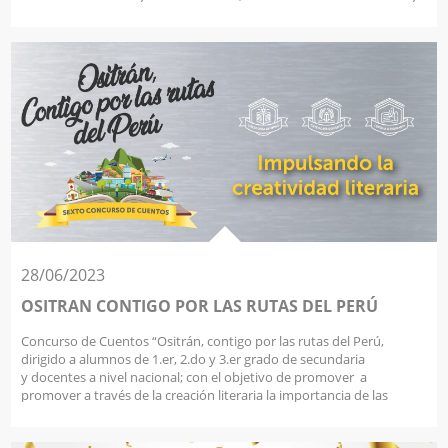
13:00 hrs - 16:30 hrs. Esto debido a las actividades programadas de
mantenimiento rutinario del Puente Montalvo, que desarrollamos
de manera semestral para la garantizar la operatividad del puente y
cumplimiento de los Niveles de Servicio requeridos. Solicitamos a
todos nuestros usuarios tomar las precauciones durante estos días,
y seguir las indicaciones del personal desplegado en la zona. Jefatura
de Conservación Vial
28/06/2023
OSITRAN CONTIGO POR LAS RUTAS DEL PERÚ
Concurso de Cuentos “Ositrán, contigo por las rutas del Perú,
dirigido a alumnos de 1.er, 2.do y 3.er grado de secundaria
y docentes a nivel nacional; con el objetivo de promover a
promover a través de la creación literaria la importancia de las
infraestructuras de transporte concesionadas. Facebook:
https://www.facebook.com/ositranperu/posts/pfbid0QkrnrQvCcqf