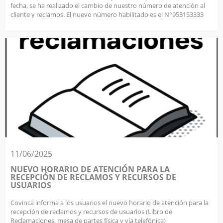
fecha, se ha realizado el cambio de nuestro número de atención al
cliente y reclamos. El nuevo número habilitado es el N°953153333
Les pedimos tomar nota de esta actualización para cualquier
consulta, solicitud o reclamo relacionado con nuestros servicios.
Reafirmamos nuestro compromiso de seguir brindando una
atención oportuna, transparente y de calidad a todos nuestros
usuarios. Agradecemos su compresión. Atentamente, COVINCA S.A.
Moquegua, 25 de septiembre de 2025.
11/06/2025
NUEVO HORARIO DE ATENCIÓN PARA LA
RECEPCIÓN DE RECLAMOS Y RECURSOS DE
USUARIOS
Covinca informa a los usuarios el nuevo horario de atención para la
recepción de reclamos y recursos de usuarios (Libro de
Reclamaciones, mesa de partes física y vía telefónica)