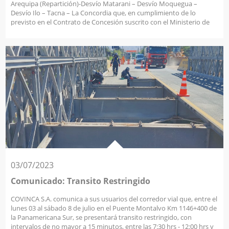
Arequipa (Repartición)-Desvío Matarani – Desvío Moquegua –
Desvío Ilo – Tacna – La Concordia que, en cumplimiento de lo
previsto en el Contrato de Concesión suscrito con el Ministerio de
Transportes y Comunicaciones, a partir de las 00:00 hrs. del día 10 de
enero de 2024 se aplicarán nuevas tarifas de Peaje.
03/07/2023
Comunicado: Transito Restringido
COVINCA S.A. comunica a sus usuarios del corredor vial que, entre el
lunes 03 al sábado 8 de julio en el Puente Montalvo Km 1146+400 de
la Panamericana Sur, se presentará transito restringido, con
intervalos de no mayor a 15 minutos, entre las 7:30 hrs - 12:00 hrs y