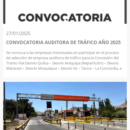
27/01/2025
CONVOCATORIA AUDITORA DE TRÁFICO AÑO 2025
Se convoca a las empresas interesadas en participar en el proceso
de selección de empresa auditora de tráfico para la Concesión del
Tramo Vial Desvío Quilca – Desvío Arequipa (Repartición) – Desvío
Matarani – Desvío Moquegua – Desvío Ilo – Tacna – La Concordia, a
presentar su propuesta de auditoria para el año 2025, según los
requisitos indicados en bases del concurso y de acuerdo al
cronograma establecido: Cronograma del proceso de selección:
ITEM ETAPA FECHA 1 Comunicación de
proceso de selección a OSITRAN 20/01/2025 2 Elaboración de Bases
22/01/2025 3 Publicación de la convocatoria al proceso de selección
en la Página web 27/01/2025 4 Cartas de Invitación a Empresas y
Entrega de Bases 27/01/2025 5 Último día de recepción de
propuestas Hasta las 03:00 p.m. del 6/02/2025 6 Evaluación del
proceso de selección 07/02/2025 7 Entrega de Informe de Evaluación
del Proceso de selección a OSITRAN 11/02/2025 8 Publicación del