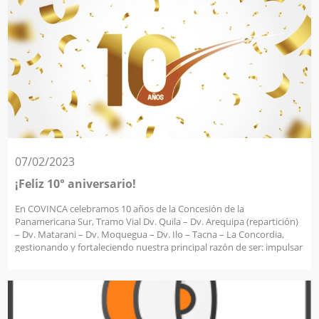
Twitter
https://twitter.com/ositranperu/status/1672287640568070144
Instagram https://www.instagram.com/reel/Ct2Qg-ApgGd/ Bases
del concurso:
07/02/2023
¡Feliz 10° aniversario!
En COVINCA celebramos 10 años de la Concesión de la
Panamericana Sur, Tramo Vial Dv. Quila – Dv. Arequipa (repartición)
– Dv. Matarani – Dv. Moquegua – Dv. Ilo – Tacna – La Concordia,
gestionando y fortaleciendo nuestra principal razón de ser: impulsar
el desarrollo del Perú mediante carreteras modernas y seguras al
servicio de los usuarios. En esta fecha, agradecemos en primer lugar,
a cada uno de los integrantes de nuestro equipo humano, quienes
personifican los valores de COVINCA, y gracias a su dedicación y
compromiso con la organización, nos permiten mejorar y crecer.