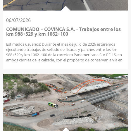
06/07/2026
COMUNICADO – COVINCA S.A. - Trabajos entre los
km 988+529 y km 1062+100
Estimados usuarios: Durante el mes de julio de 2026 estaremos
ejecutando trabajos de sellado de fisuras y parches entre los km
988+529 y km 1062+100 de la carretera Panamericana Sur PE-1S, en
ambos carriles de la calzada, con el propósito de conservar la vía en
óptimas condiciones y brindarles un viaje más seguro y confortable;
durante la ejecución de estas labores podrían presentarse controles
temporales de tránsito, por lo que agradecemos su comprensión y
colaboración. En COVINCA seguimos trabajando para ofrecer
carreteras seguras, priorizando siempre tu comodidad y
satisfacción.