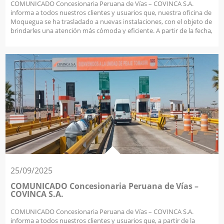
COMUNICADO Concesionaria Peruana de Vías – COVINCA S.A.
informa a todos nuestros clientes y usuarios que, nuestra oficina de
Moquegua se ha trasladado a nuevas instalaciones, con el objeto de
brindarles una atención más cómoda y eficiente. A partir de la fecha,
nos encontramos atendiendo en nuestra nueva dirección:
Prolongación 25 de noviembre B-9, La Villa – Moquegua
Tambien informa a todos nuestros clientes y usuarios que, a partir
de la fecha, se ha realizado el cambio de nuestro número de
atención al cliente y reclamos. El nuevo número habilitado es el N°
953153333 Les pedimos tomar nota de esta actualización para
cualquier consulta, solicitud o reclamo relacionado con nuestros
servicios. Agradecemos su compresión y preferencia. Los
esperamos en nuestras nuevas oficinas para seguir atendiéndolos
con la misma calidad y compromiso de siempre. Atentamente,
COVINCA S.A.
25/09/2025
COMUNICADO Concesionaria Peruana de Vías –
COVINCA S.A.
COMUNICADO Concesionaria Peruana de Vías – COVINCA S.A.
informa a todos nuestros clientes y usuarios que, a partir de la