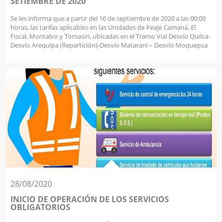
SETIEMBRE DE 2020
Se les informa que a partir del 16 de septiembre de 2020 a las 00:00
horas, las tarifas aplicables en las Unidades de Peaje Camaná, El
Fiscal, Montalvo y Tomasiri, ubicadas en el Tramo Vial Desvío Quilca-
Desvío Arequipa (Repartición)-Desvío Matarani – Desvío Moquegua
– Desvío Ilo – Tacna – La Concordia, serán las siguientes:
28/08/2020
INICIO DE OPERACIÓN DE LOS SERVICIOS
OBLIGATORIOS