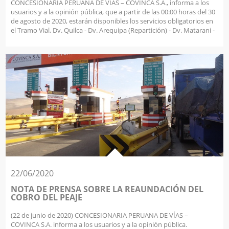
CONCESIONARIA PERUANA DE VÍAS – COVINCA S.A., informa a los
usuarios y a la opinión pública, que a partir de las 00:00 horas del 30
de agosto de 2020, estarán disponibles los servicios obligatorios en
el Tramo Vial, Dv. Quilca - Dv. Arequipa (Repartición) - Dv. Matarani -
Dv. Moquegua - Dv. Ilo - Tacna – La Concordia
22/06/2020
NOTA DE PRENSA SOBRE LA REAUNDACIÓN DEL
COBRO DEL PEAJE
(22 de junio de 2020) CONCESIONARIA PERUANA DE VÍAS –
COVINCA S.A. informa a los usuarios y a la opinión pública.