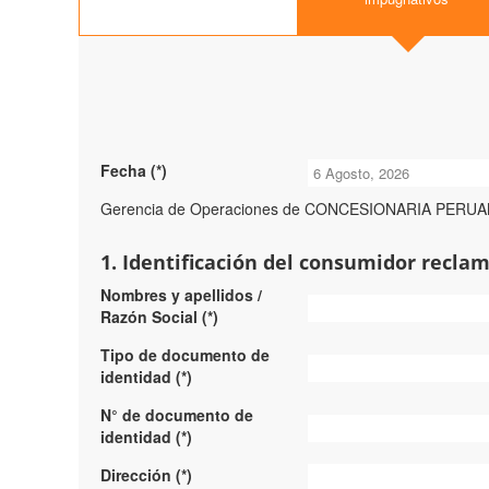
Fecha (*)
Gerencia de Operaciones de CONCESIONARIA PERUAN
Dom
Lun
Mar
1. Identificación del consumidor recla
26
27
Nombres y apellidos /
2
3
Razón Social (*)
9
10
Tipo de documento de
identidad (*)
16
17
N° de documento de
identidad (*)
23
24
Dirección (*)
30
31