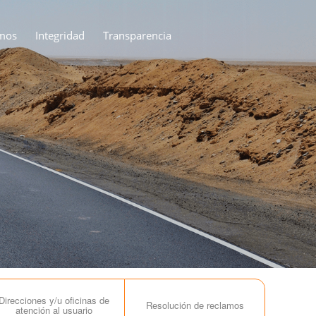
mos
Integridad
Transparencia
Direcciones y/u oficinas de
Resolución de reclamos
atención al usuario