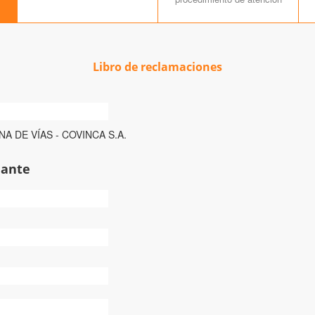
Libro de reclamaciones
A DE VÍAS - COVINCA S.A.
Mie
Jue
Vie
Sab
mante
28
29
30
31
1
4
5
6
7
8
11
12
13
14
15
18
19
20
21
22
25
26
27
28
29
1
2
3
4
5