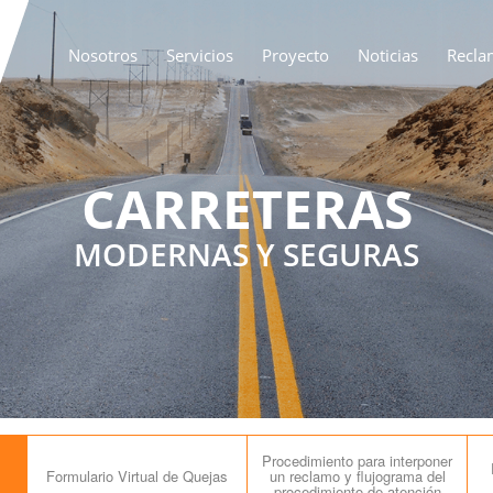
Nosotros
Servicios
Proyecto
Noticias
Recla
CARRETERAS
MODERNAS Y SEGURAS
Procedimiento para interponer
Formulario Virtual de Quejas
un reclamo y flujograma del
procedimiento de atención