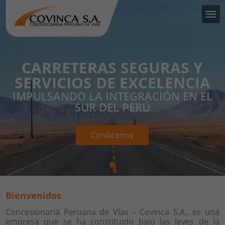
CARRETERAS SEGURAS Y
SERVICIOS DE EXCELENCIA
IMPULSANDO LA INTEGRACIÓN EN EL
SUR DEL PERÚ
Conócenos
Bienvenidos
Concesionaria Peruana de Vías – Covinca S.A., es una
empresa que se ha constituido bajo las leyes de la