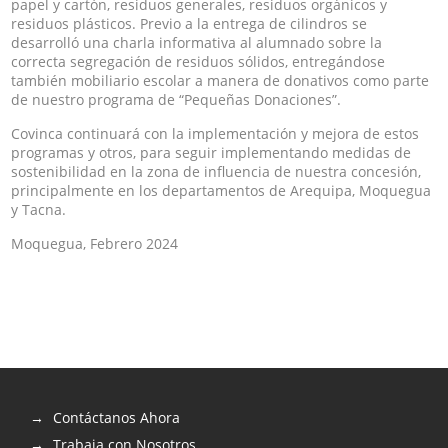
papel y cartón, residuos generales, residuos orgánicos y
residuos plásticos. Previo a la entrega de cilindros se
desarrolló una charla informativa al alumnado sobre la
correcta segregación de residuos sólidos, entregándose
también mobiliario escolar a manera de donativos como parte
de nuestro programa de “Pequeñas Donaciones”.
Covinca continuará con la implementación y mejora de estos
programas y otros, para seguir implementando medidas de
sostenibilidad en la zona de influencia de nuestra concesión,
principalmente en los departamentos de Arequipa, Moquegua
y Tacna.
Moquegua, Febrero 2024
Contáctanos Ahora
Trabaja con Nosotros