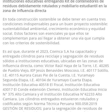
instituciones educativas entregando Kit de contenedores de
residuos debidamente rotulados y mobiliario estudiantil en la
zona de influencia directa
En toda construcción sostenible se debe tener en cuenta tres
condiciones indispensables para un buen proyecto sostenible:
sustentabilidad ambiental, crecimiento económico y equidad
social. Estos factores son esenciales ya que ellos se
complementan para así llegar a obtener una vía que cumpla
con los criterios de sostenibilidad.
Es así que, durante el 2023, Covinca S.A ha capacitado y
entregado cilindros para reciclaje y segregación de residuos
sólidos a instituciones educativas, ubicadas en las zonas de
influencia directa, como: Víctor Raúl Haya de la Torre, I.E. 40285
de Pueblo Viejo, IEP Jesús Benavides Moscoso, I.E. 40117 Sotillo,
I.E. 40115 Aurora Casas Pie de la Cuesta, I.E. Yuramayo
Segunda Etapa, I.E. 40104 de Yuramayo Cuarta Etapa,
Institución Educativa 40518 El Fiscal, Institución Educativa
43017 El Conde extensión Clemesi, Institución Educativa Inicia
N° 375 Alto Camiara y el Institución Educativa N°42233 Alto
Camiara. Los cilindros entregados estuvieron rotulados y
codificados según Norma Técnica Peruana 900.058:2019
GESTIÓN DE RESIDUOS; para la segregación de residuos de